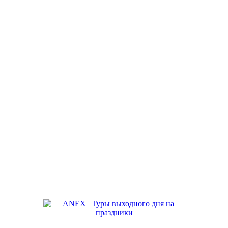
Пн-Пт с 09:30 до 18:00
+7 (8512) 66-70-80
Сб с 10:00-14:00
+7 (927) 575-90-69
Вс — выходной
ул. Победы, 56 к1 лит А, оф. 404
Пн-Пт с 09:00 до 18:00
+7 (8512) 66-70-81
Сб с 10:00-14:00
+7 (967) 822‒03‒09
Вс — выходной
ул. Кирова, 87
Пн-Пт с 09:00 до 19:00
+7 (8512) 20-09-10
Сб с 09:00-19:00
+7 (967) 822‒09‒10
Вс — выходной