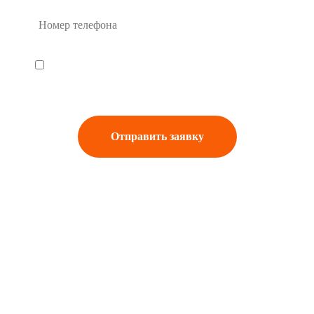
Я ознакомлен и согласен с документом
«Политика обработки
персональных данных»
ул. Адмиралтейская 14, оф. 309