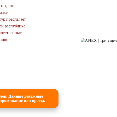
сны, что
азке.
тур предлагает
ой республике,
ичественные
ионов.
блей. Данные денежные
 проживание или проезд.