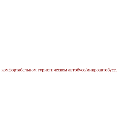
Е
а комфортабельном туристическом автобусе/микроавтобусе.
ОЕ УЩЕЛЬЕ.
СКИЙ КАНЬОН. ТРОПА