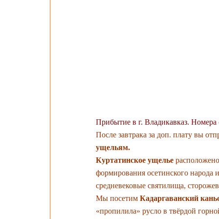
ЧУДЕС. КРЕП
АЛАНСКИЙ С
МУЖСКОЙ МО
КАРМАДОНСК
ГИБЕЛИ СЕРГ
МЛАДШЕГО).
Прибытие в г. Владикавказ. Номера 
После завтрака за доп. плату вы от
ущельям.
Куртатинское ущелье
расположено 
формирования осетинского народа 
средневековые святилища, стороже
Мы посетим
Кадаргаванский кан
«пропилила» русло в твёрдой горно