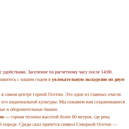
ОСТЬ ДЗИВГИС.
ВЯТО-УСПЕНСКИЙ
НАСТЫРЬ.
ОЕ УЩЕЛЬЕ (МЕСТО
ЕЯ БОДРОВА-
с удобствами. Заселение по расчетному часу после 14:00.
правитесь с нашим гидом в
увлекательную экскурсию по двум
в самом центре горной Осетии. Это один из главных очагов
и его национальной культуры. Мы покажем вам сохранившиеся
вые и оборонительные башни.
ьон —
горная теснина высотой более 60 метров, где река
й породе. Среди скал прячется символ Северной Осетии —