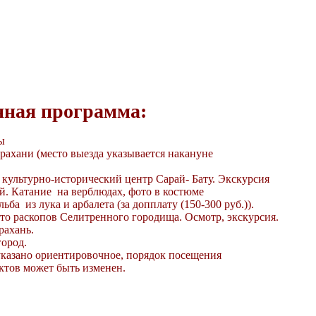
нная программа:
ы
трахани (место выезда указывается накануне
культурно-исторический центр Сарай- Бату. Экскурсия
й. Катание на верблюдах, фото в костюме
ьба из лука и арбалета (за допплату (150-300 руб.)).
сто раскопов Селитренного городища. Осмотр, экскурсия.
рахань.
город.
указано ориентировочное, порядок посещения
ктов может быть изменен.