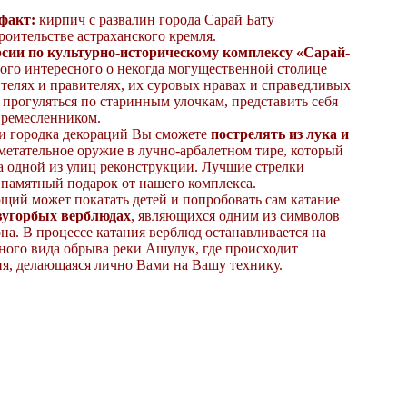
факт:
кирпич с развалин города Сарай Бату
роительстве астраханского кремля.
 по культурно-историческому комплексу «Сарай-
ого интересного о некогда могущественной столице
телях и правителях, их суровых нравах и справедливых
 прогуляться по старинным улочкам, представить себя
ремесленником.
родка декораций Вы сможете
пострелять из лука и
 метательное оружие в лучно-арбалетном тире, который
а одной из улиц реконструкции. Лучшие стрелки
 памятный подарок от нашего комплекса.
ожет покатать детей и попробовать сам катание
вугорбых верблюдах
, являющихся одним из символов
на. В процессе катания верблюд останавливается на
ного вида обрыва реки Ашулук, где происходит
я, делающаяся лично Вами на Вашу технику.