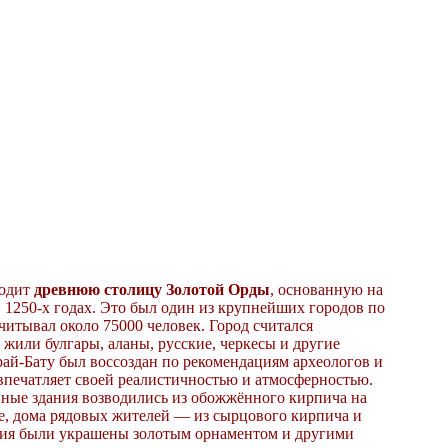
водит
древнюю столицу Золотой Орды
, основанную на
 1250-х годах. Это был один из крупнейших городов по
считывал около 75000 человек. Город считался
 жили булгары, аланы, русские, черкесы и другие
ай-Бату был воссоздан по рекомендациям археологов и
впечатляет своей реалистичностью и атмосферностью.
ные здания возводились из обожжённого кирпича на
е, дома рядовых жителей — из сырцового кирпича и
ания были украшены золотым орнаментом и другими