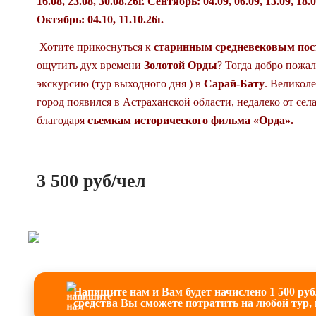
16.08, 23.08, 30.08.26г. Сентябрь: 04.09, 06.09, 13.09, 18.09
Октябрь: 04.10, 11.10.26г.
Хотите прикоснуться к
старинным средневековым пос
ощутить дух времени
Золотой Орды
? Тогда добро пожал
экскурсию (тур выходного дня ) в
Сарай-Бату
. Великол
город появился в Астраханской области, недалеко от сел
благодаря
съемкам исторического фильма «Орда».
3 500 руб/чел
Напишите нам и Вам будет начислено 1 500 ру
средства Вы сможете потратить на любой тур,