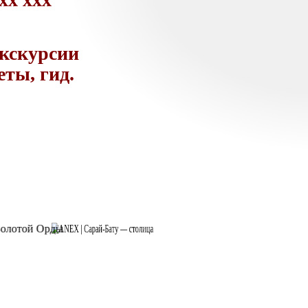
экскурсии
еты, гид.