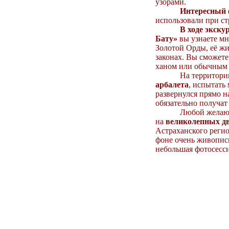
узорами.
Интересный 
использовали при ст
В ходе экскурсии
Бату»
вы узнаете мн
Золотой Орды, её жи
законах. Вы сможете
ханом или обычным 
На территории го
арбалета
, испытать
развернулся прямо н
обязательно получат
Любой желающий м
на
великолепных д
Астраханского регио
фоне очень живопис
небольшая фотосесси