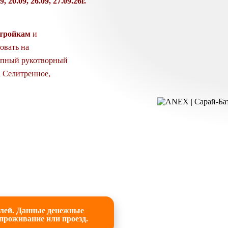
, 20.09, 26.09, 27.09.26г.
тройкам
и
овать на
епный рукотворный
а Селитренное,
блей. Данные денежные
 проживание или проезд.