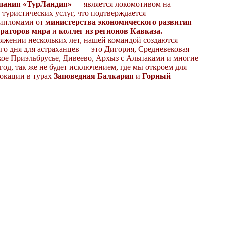
пания «ТурЛандия»
— является локомотивом на
туристических услуг, что подтверждается
ипломами от
министерства экономического развития
ераторов мира
и
коллег из регионов Кавказа.
яжении нескольких лет, нашей командой создаются
о дня для астраханцев — это Дигория, Средневековая
ое Приэльбрусье, Дивеево, Архыз с Альпаками и многие
од, так же не будет исключением, где мы откроем для
локации в турах
Заповедная Балкария
и
Горный