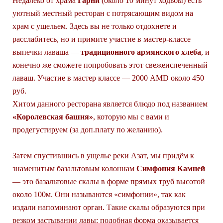
Недалеко от храма
Гарни
(около 10 минут ходьбы) есть
уютный местный ресторан с потрясающим видом на
храм с ущельем. Здесь вы не только отдохнете и
расслабитесь, но и примите участие в мастер-классе
выпечки лаваша —
традиционного армянского хлеба
, и
конечно же сможете попробовать этот свежеиспеченный
лаваш. Участие в мастер классе — 2000 AMD около 450
руб.
Хитом данного ресторана является блюдо под названием
«Королевская башня»
, которую мы с вами и
продегустируем (за доп.плату по желанию).
Затем спустившись в ущелье реки Азат, мы придём к
знаменитым базальтовым колоннам
Симфония Камней
— это базальтовые скалы в форме прямых труб высотой
около 100м. Они называются «симфонии», так как
издали напоминают орган. Такие скалы образуются при
резком застывании лавы: подобная форма оказывается