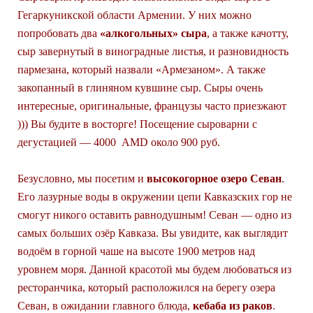
Гегаркуникской области Армении. У них можно
попробовать два
«алкогольных» сыра
, а также качотту,
сыр завернутый в виноградные листья, и разновидность
пармезана, который назвали «Армезаном». А также
закопанный в глиняном кувшине сыр. Сыры очень
интересные, оригинальные, французы часто приезжают
))) Вы будите в восторге! Посещение сыроварни с
дегустацией — 4000 AMD около 900 руб.
Безусловно, мы посетим и
высокогорное озеро Севан
.
Его лазурные воды в окружении цепи Кавказских гор не
смогут никого оставить равнодушным! Севан — одно из
самых больших озёр Кавказа. Вы увидите, как выглядит
водоём в горной чаше на высоте 1900 метров над
уровнем моря. Данной красотой мы будем любоваться из
ресторанчика, который расположился на берегу озера
Севан, в ожидании главного блюда,
кебаба из раков
.