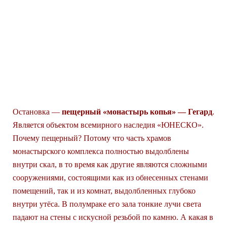
МОНАСТЫРЬ ГЕКАРД.
ХРАМ ГАРНИ. МАСТЕР-
КЛАСС ПО ВЫПЕЧКЕ
ЛАВАША. БЛЮДО
«КОРОЛЕВСКАЯ
БАШНЯ».
Остановка —
пещерный «монастырь копья» — Гегард
.
Является объектом всемирного наследия «ЮНЕСКО».
Почему пещерный? Потому что часть храмов
монастырского комплекса полностью выдолблены
внутри скал, в то время как другие являются сложными
сооружениями, состоящими как из обнесенных стенами
помещений, так и из комнат, выдолбленных глубоко
внутри утёса. В полумраке его зала тонкие лучи света
падают на стены с искусной резьбой по камню. А какая в